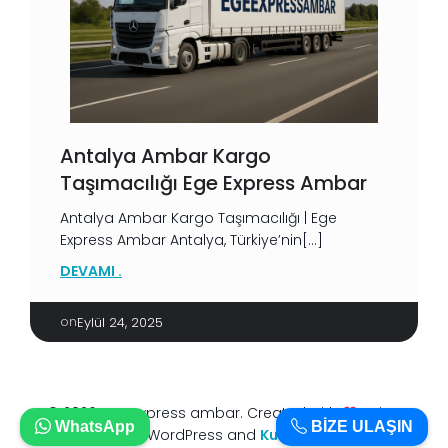
Antalya Ambar Kargo
Taşımacılığı Ege Express Ambar
Antalya Ambar Kargo Taşımacılığı | Ege
Express Ambar Antalya, Türkiye’nin[…]
DEVAMI .
on
Eylül 24, 2025
© 2026 Ege express ambar. Created with
using
WhatsApp
BİZE ULAŞIN
WordPress and
Kubio