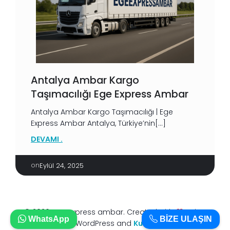
Antalya Ambar Kargo
Taşımacılığı Ege Express Ambar
Antalya Ambar Kargo Taşımacılığı | Ege
Express Ambar Antalya, Türkiye’nin[…]
DEVAMI .
on
Eylül 24, 2025
© 2026 Ege express ambar. Created with
using
WhatsApp
BİZE ULAŞIN
WordPress and
Kubio